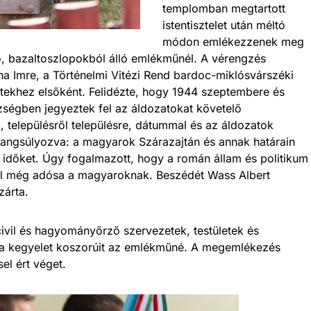
templomban megtartott
istentisztelet után méltó
módon emlékezzenek meg
ó, bazaltoszlopokból álló emlékműnél. A vérengzés
ha Imre, a Történelmi Vitézi Rend bardoc-miklósvárszéki
tekhez elsőként. Felidézte, hogy 1944 szeptembere és
ségben jegyeztek fel az áldozatokat követelő
ta, településről településre, dátummal és az áldozatok
hangsúlyozva: a magyarok Szárazajtán és annak határain
 időket. Úgy fogalmazott, hogy a román állam és politikum
al még adósa a magyaroknak. Beszédét Wass Albert
zárta.
vil és hagyományőrző szervezetek, testületek és
l a kegyelet koszorúit az emlékműné. A megemlékezés
el ért véget.