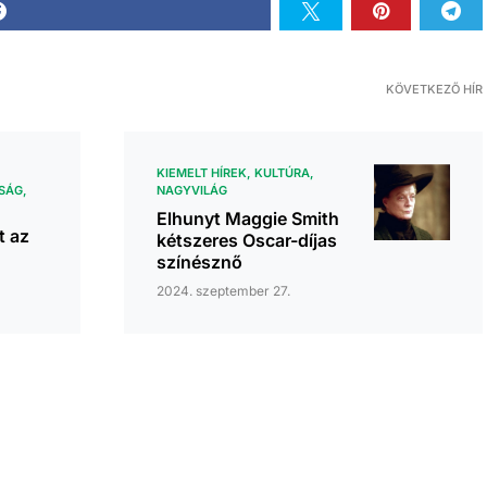
KÖVETKEZŐ HÍR
KIEMELT HÍREK
KULTÚRA
SÁG
NAGYVILÁG
Elhunyt Maggie Smith
t az
kétszeres Oscar-díjas
színésznő
2024. szeptember 27.