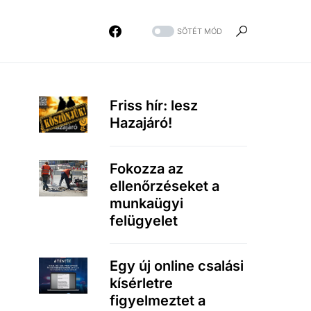
SÖTÉT MÓD
Friss hír: lesz
Hazajáró!
Fokozza az
ellenőrzéseket a
munkaügyi
felügyelet
Egy új online csalási
kísérletre
figyelmeztet a