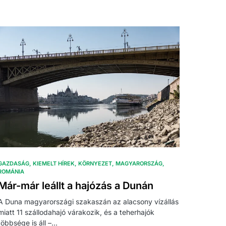
GAZDASÁG
KIEMELT HÍREK
KÖRNYEZET
MAGYARORSZÁG
ROMÁNIA
Már-már leállt a hajózás a Dunán
A Duna magyarországi szakaszán az alacsony vízállás
miatt 11 szállodahajó várakozik, és a teherhajók
többsége is áll –…