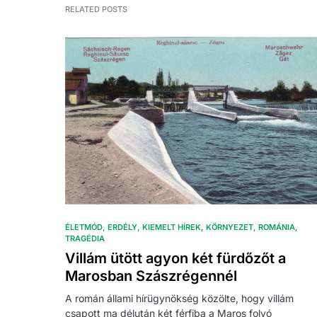
RELATED POSTS
ÉLETMÓD
ERDÉLY
KIEMELT HÍREK
KÖRNYEZET
ROMÁNIA
TRAGÉDIA
Villám ütött agyon két fürdőzőt a
Marosban Szászrégennél
A román állami hírügynökség közölte, hogy villám
csapott ma délután két férfiba a Maros folyó