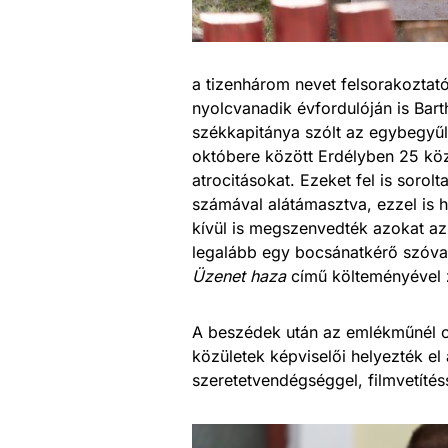
a tizenhárom nevet felsorakoztat
nyolcvanadik évfordulóján is Bart
székkapitánya szólt az egybegyűl
októbere között Erdélyben 25 köz
atrocitásokat. Ezeket fel is sorol
számával alátámasztva, ezzel is 
kívül is megszenvedték azokat az
legalább egy bocsánatkérő szóv
Üzenet haza
című költeményével 
A beszédek után az emlékműnél ci
közületek képviselői helyezték e
szeretetvendégséggel, filmvetítéss