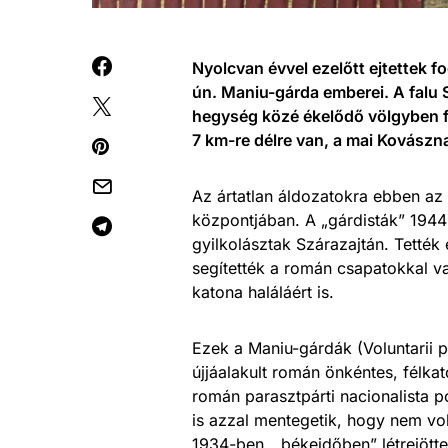
Nyolcvan évvel ezelőtt ejtettek f
ún. Maniu-gárda emberei. A falu 
hegység közé ékelődő völgyben f
7 km-re délre van, a mai Kovász
Az ártatlan áldozatokra ebben az
központjában. A „gárdisták” 1944
gyilkolásztak Szárazajtán. Tetté
segítették a román csapatokkal v
katona haláláért is.
Ezek a Maniu-gárdák (Voluntarii p
újjáalakult román önkéntes, félka
román parasztpárti nacionalista p
is azzal mentegetik, hogy nem vol
1934-ben, „békeidőben” létrejött