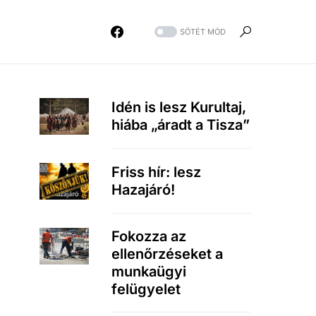
SÖTÉT MÓD
Idén is lesz Kurultaj,
hiába „áradt a Tisza”
Friss hír: lesz
Hazajáró!
Fokozza az
ellenőrzéseket a
munkaügyi
felügyelet