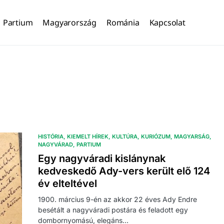
Partium
Magyarország
Románia
Kapcsolat
HISTÓRIA
KIEMELT HÍREK
KULTÚRA
KURIÓZUM
MAGYARSÁG
NAGYVÁRAD
PARTIUM
Egy nagyváradi kislánynak
kedveskedő Ady-vers került elő 124
év elteltével
1900. március 9-én az akkor 22 éves Ady Endre
besétált a nagyváradi postára és feladott egy
dombornyomású, elegáns…