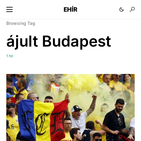
EHÍR
Browsing Tag
ájult Budapest
1 hír