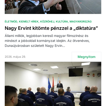
ÉLETMÓD
KIEMELT HÍREK
KÖZRÖHEJ
KULTÚRA
MAGYARORSZÁG
Nagy Ervint kitömte pénzzel a „diktatúra”
Állami milliók, legjobban kereső magyar filmszínész és
mindezt a jobboldali kormányzat idején. Az ötvenéves,
Dunaújvárosban született Nagy Ervin…
Megnyitom
2026. május 29.