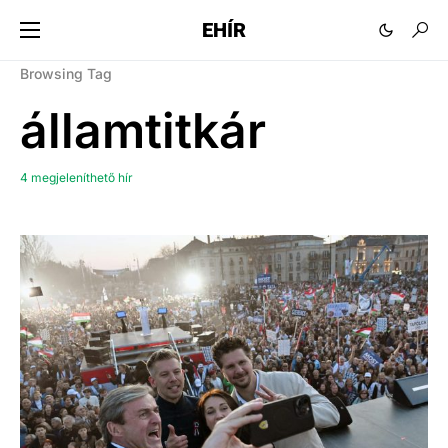
EHÍR
Browsing Tag
államtitkár
4 megjeleníthető hír