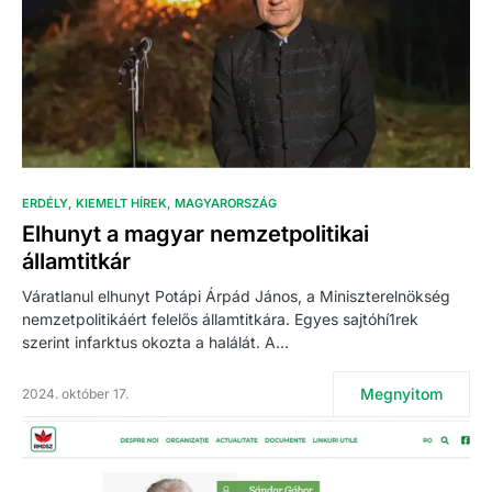
ERDÉLY
KIEMELT HÍREK
MAGYARORSZÁG
Elhunyt a magyar nemzetpolitikai
államtitkár
Váratlanul elhunyt Potápi Árpád János, a Miniszterelnökség
nemzetpolitikáért felelős államtitkára. Egyes sajtóhí1rek
szerint infarktus okozta a halálát. A…
Megnyitom
2024. október 17.