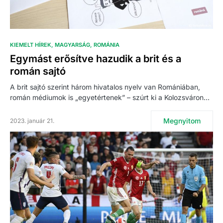
KIEMELT HÍREK
MAGYARSÁG
ROMÁNIA
Egymást erősítve hazudik a brit és a
román sajtó
A brit sajtó szerint három hivatalos nyelv van Romániában,
román médiumok is „egyetértenek” – szúrt ki a Kolozsváron…
Megnyitom
2023. január 21.