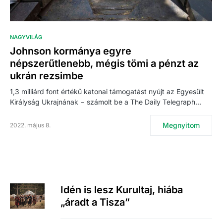
NAGYVILÁG
Johnson kormánya egyre
népszerűtlenebb, mégis tömi a pénzt az
ukrán rezsimbe
1,3 milliárd font értékű katonai támogatást nyújt az Egyesült
Királyság Ukrajnának − számolt be a The Daily Telegraph…
Megnyitom
2022. május 8.
Idén is lesz Kurultaj, hiába
„áradt a Tisza”