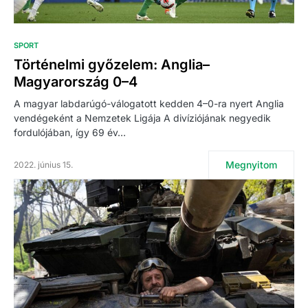
SPORT
Történelmi győzelem: Anglia–
Magyarország 0–4
A magyar labdarúgó-válogatott kedden 4–0-ra nyert Anglia
vendégeként a Nemzetek Ligája A divíziójának negyedik
fordulójában, így 69 év…
Megnyitom
2022. június 15.