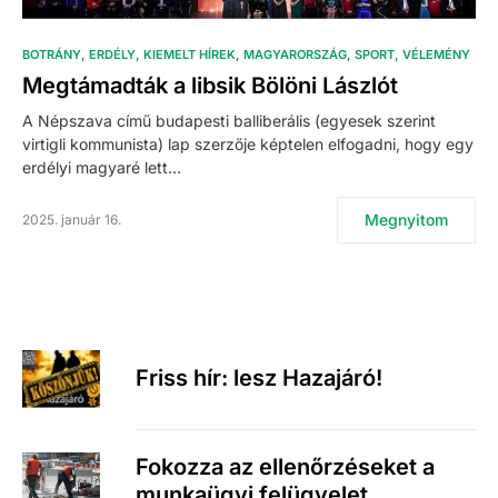
BOTRÁNY
ERDÉLY
KIEMELT HÍREK
MAGYARORSZÁG
SPORT
VÉLEMÉNY
Megtámadták a libsik Bölöni Lászlót
A Népszava című budapesti balliberális (egyesek szerint
virtigli kommunista) lap szerzője képtelen elfogadni, hogy egy
erdélyi magyaré lett…
Megnyitom
2025. január 16.
Friss hír: lesz Hazajáró!
Fokozza az ellenőrzéseket a
munkaügyi felügyelet