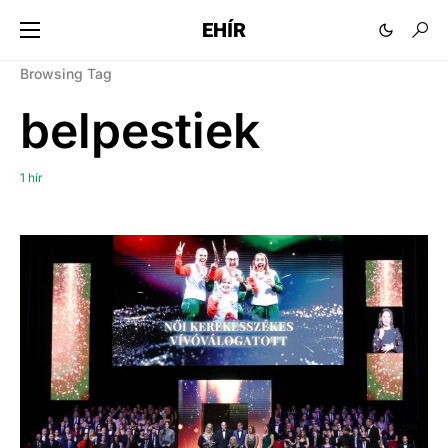
EHÍR
Browsing Tag
belpestiek
1 hír