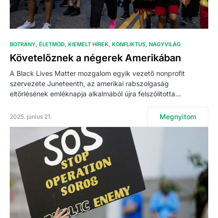
BOTRÁNY
ÉLETMÓD
KIEMELT HÍREK
KONFLIKTUS
NAGYVILÁG
Követelőznek a négerek Amerikában
A Black Lives Matter mozgalom egyik vezető nonprofit
szervezete Juneteenth, az amerikai rabszolgaság
eltörlésének emléknapja alkalmából újra felszólította…
Megnyitom
2025. június 21.