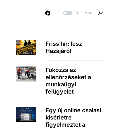
SÖTÉT MÓD
Friss hír: lesz
Hazajáró!
Fokozza az
ellenőrzéseket a
munkaügyi
felügyelet
Egy új online csalási
kísérletre
figyelmeztet a