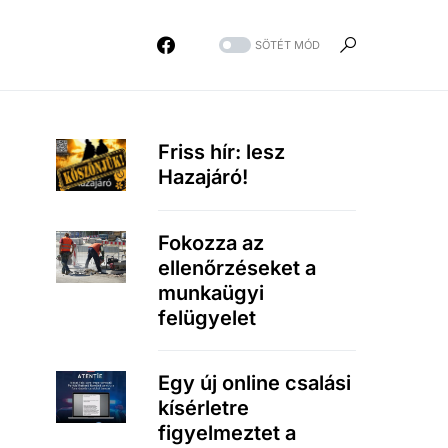
SÖTÉT MÓD
Friss hír: lesz
Hazajáró!
Fokozza az
ellenőrzéseket a
munkaügyi
felügyelet
Egy új online csalási
kísérletre
figyelmeztet a