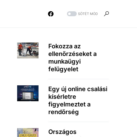
SÖTÉT MÓD
Fokozza az
ellenőrzéseket a
munkaügyi
felügyelet
Egy új online csalási
kísérletre
figyelmeztet a
rendőrség
Országos