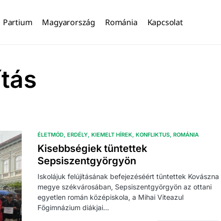
Partium
Magyarország
Románia
Kapcsolat
ítás
ÉLETMÓD
ERDÉLY
KIEMELT HÍREK
KONFLIKTUS
ROMÁNIA
Kisebbségiek tüntettek
Sepsiszentgyörgyön
Iskolájuk felújításának befejezéséért tüntettek Kovászna
megye székvárosában, Sepsiszentgyörgyön az ottani
egyetlen román középiskola, a Mihai Viteazul
Főgimnázium diákjai…