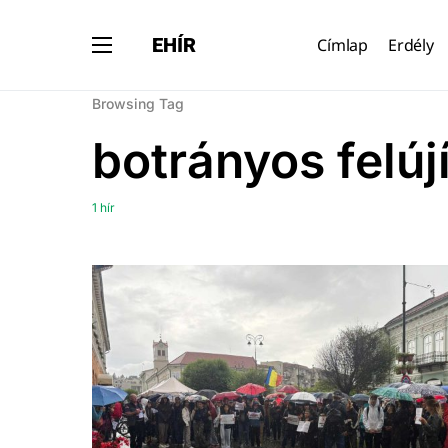
EHÍR
Címlap
Erdély
Browsing Tag
botrányos felúj
1 hír