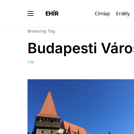
EHÍR
Címlap
Erdély
Browsing Tag
Budapesti Váro
1 hír