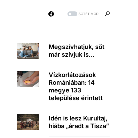
SÖTÉT MÓD
Megszívhatjuk, sőt
már szívjuk is…
Vízkorlátozások
Romániában: 14
megye 133
települése érintett
Idén is lesz Kurultaj,
hiába „áradt a Tisza”