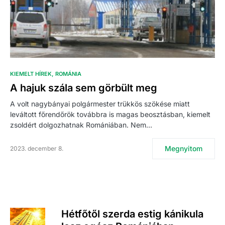
KIEMELT HÍREK
ROMÁNIA
A hajuk szála sem görbült meg
A volt nagybányai polgármester trükkös szökése miatt
leváltott főrendőrök továbbra is magas beosztásban, kiemelt
zsoldért dolgozhatnak Romániában. Nem…
Megnyitom
2023. december 8.
Hétfőtől szerda estig kánikula