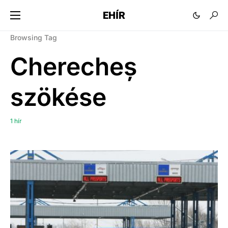
EHÍR
Browsing Tag
Cherecheș
szökése
1 hír