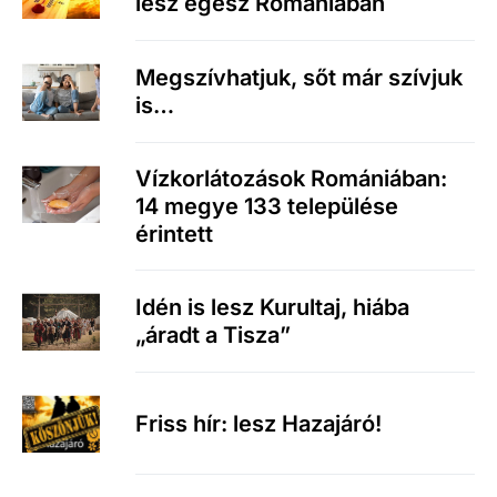
lesz egész Romániában
Megszívhatjuk, sőt már szívjuk
is…
Vízkorlátozások Romániában:
14 megye 133 települése
érintett
Idén is lesz Kurultaj, hiába
„áradt a Tisza”
Friss hír: lesz Hazajáró!