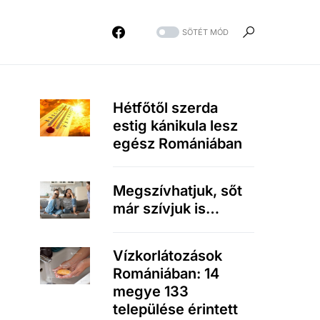
SÖTÉT MÓD
Hétfőtől szerda
estig kánikula lesz
egész Romániában
Megszívhatjuk, sőt
már szívjuk is…
Vízkorlátozások
Romániában: 14
megye 133
települése érintett