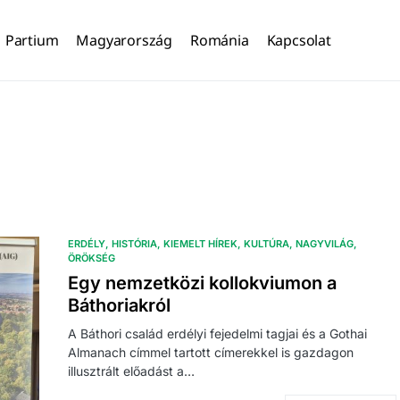
Partium
Magyarország
Románia
Kapcsolat
ERDÉLY
HISTÓRIA
KIEMELT HÍREK
KULTÚRA
NAGYVILÁG
ÖRÖKSÉG
Egy nemzetközi kollokviumon a
Báthoriakról
A Báthori család erdélyi fejedelmi tagjai és a Gothai
Almanach címmel tartott címerekkel is gazdagon
illusztrált előadást a…