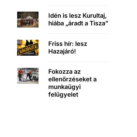
Idén is lesz Kurultaj,
hiába „áradt a Tisza”
Friss hír: lesz
Hazajáró!
Fokozza az
ellenőrzéseket a
munkaügyi
felügyelet