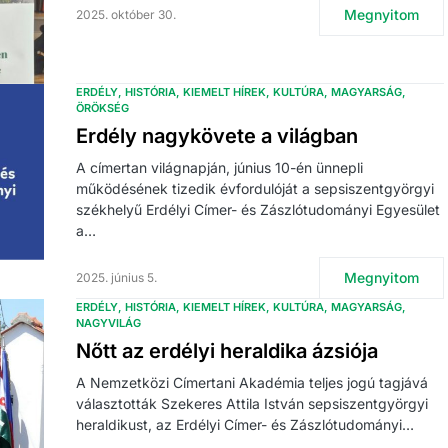
Megnyitom
2025. október 30.
ERDÉLY
HISTÓRIA
KIEMELT HÍREK
KULTÚRA
MAGYARSÁG
ÖRÖKSÉG
Erdély nagykövete a világban
A címertan világnapján, június 10-én ünnepli
működésének tizedik évfordulóját a sepsiszentgyörgyi
székhelyű Erdélyi Címer- és Zászlótudományi Egyesület
a…
Megnyitom
2025. június 5.
ERDÉLY
HISTÓRIA
KIEMELT HÍREK
KULTÚRA
MAGYARSÁG
NAGYVILÁG
Nőtt az erdélyi heraldika ázsiója
A Nemzetközi Címertani Akadémia teljes jogú tagjává
választották Szekeres Attila István sepsiszentgyörgyi
heraldikust, az Erdélyi Címer- és Zászlótudományi…