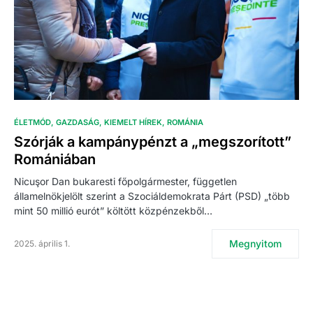
ÉLETMÓD
GAZDASÁG
KIEMELT HÍREK
ROMÁNIA
Szórják a kampánypénzt a „megszorított”
Romániában
Nicuşor Dan bukaresti főpolgármester, független
államelnökjelölt szerint a Szociáldemokrata Párt (PSD) „több
mint 50 millió eurót” költött közpénzekből…
Megnyitom
2025. április 1.