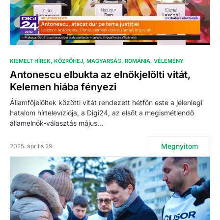
KIEMELT HÍREK
KÖZRÖHEJ
MAGYARSÁG
ROMÁNIA
VÉLEMÉNY
Antonescu elbukta az elnökjelölti vitát,
Kelemen hiába fényezi
Államfőjelöltek közötti vitát rendezett hétfőn este a jelenlegi
hatalom hírtelevíziója, a Digi24, az elsőt a megismétlendő
államelnök-választás május…
Megnyitom
2025. április 29.