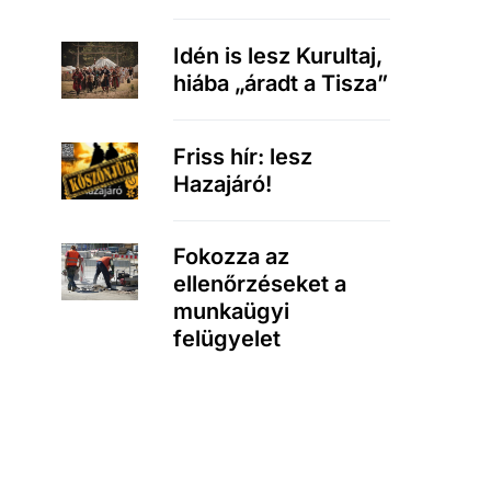
Idén is lesz Kurultaj,
hiába „áradt a Tisza”
Friss hír: lesz
Hazajáró!
Fokozza az
ellenőrzéseket a
munkaügyi
felügyelet