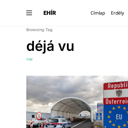
EHÍR
Címlap
Erdély
Browsing Tag
déjá vu
1 hír