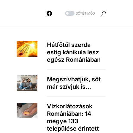
SÖTÉT MÓD
Hétfőtől szerda
estig kánikula lesz
egész Romániában
Megszívhatjuk, sőt
már szívjuk is…
Vízkorlátozások
Romániában: 14
megye 133
települése érintett