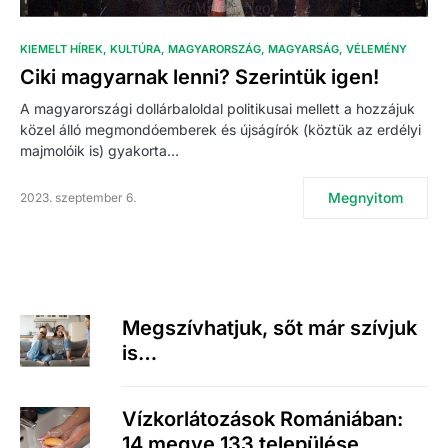
KIEMELT HÍREK
KULTÚRA
MAGYARORSZÁG
MAGYARSÁG
VÉLEMÉNY
Ciki magyarnak lenni? Szerintük igen!
A magyarországi dollárbaloldal politikusai mellett a hozzájuk
közel álló megmondóemberek és újságírók (köztük az erdélyi
majmolóik is) gyakorta…
Megnyitom
2023. szeptember 6.
Megszívhatjuk, sőt már szívjuk
is…
Vízkorlátozások Romániában:
14 megye 133 települése