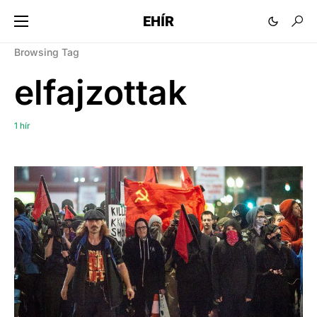
EHÍR
Browsing Tag
elfajzottak
1 hír