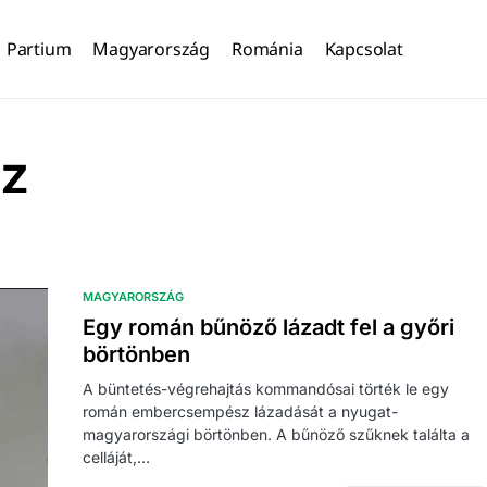
Partium
Magyarország
Románia
Kapcsolat
z
MAGYARORSZÁG
Egy román bűnöző lázadt fel a győri
börtönben
A büntetés-végrehajtás kommandósai törték le egy
román embercsempész lázadását a nyugat-
magyarországi börtönben. A bűnöző szűknek találta a
celláját,…