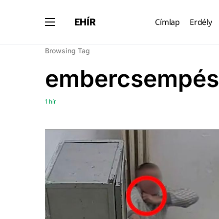
EHÍR
Címlap
Erdély
Browsing Tag
embercsempés
1 hír