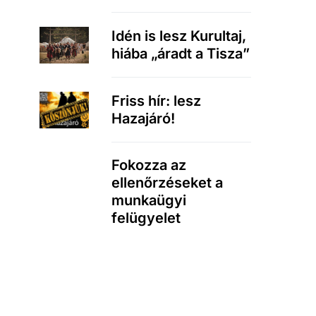
Idén is lesz Kurultaj,
hiába „áradt a Tisza”
Friss hír: lesz
Hazajáró!
Fokozza az
ellenőrzéseket a
munkaügyi
felügyelet