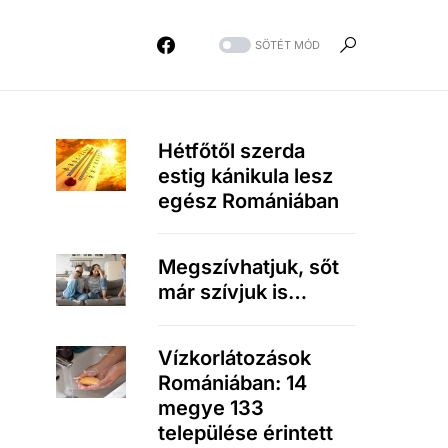
SÖTÉT MÓD
Hétfőtől szerda
estig kánikula lesz
egész Romániában
Megszívhatjuk, sőt
már szívjuk is…
Vízkorlátozások
Romániában: 14
megye 133
települése érintett