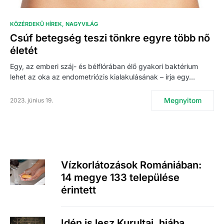
KÖZÉRDEKŰ HÍREK
NAGYVILÁG
Csúf betegség teszi tönkre egyre több nő
életét
Egy, az emberi száj- és bélflórában élő gyakori baktérium
lehet az oka az endometriózis kialakulásának – írja egy…
Megnyitom
2023. június 19.
Vízkorlátozások Romániában:
14 megye 133 települése
érintett
Idén is lesz Kurultaj, hiába