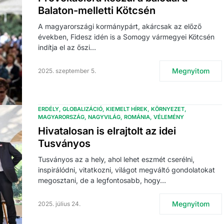
Balaton-melletti Kötcsén
A magyarországi kormánypárt, akárcsak az előző
években, Fidesz idén is a Somogy vármegyei Kötcsén
indítja el az őszi…
Megnyitom
2025. szeptember 5.
ERDÉLY
GLOBALIZÁCIÓ
KIEMELT HÍREK
KÖRNYEZET
MAGYARORSZÁG
NAGYVILÁG
ROMÁNIA
VÉLEMÉNY
Hivatalosan is elrajtolt az idei
Tusványos
Tusványos az a hely, ahol lehet eszmét cserélni,
inspirálódni, vitatkozni, világot megváltó gondolatokat
megosztani, de a legfontosabb, hogy…
Megnyitom
2025. július 24.