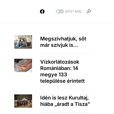
SÖTÉT MÓD
Megszívhatjuk, sőt
már szívjuk is…
Vízkorlátozások
Romániában: 14
megye 133
települése érintett
Idén is lesz Kurultaj,
hiába „áradt a Tisza”