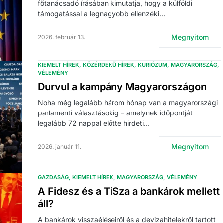
főtanácsadó írásában kimutatja, hogy a külföldi
támogatással a legnagyobb ellenzéki…
Megnyitom
2026. február 13.
KIEMELT HÍREK
KÖZÉRDEKŰ HÍREK
KURIÓZUM
MAGYARORSZÁG
VÉLEMÉNY
Durvul a kampány Magyarországon
Noha még legalább három hónap van a magyarországi
parlamenti választásokig – amelynek időpontját
legalább 72 nappal előtte hirdeti…
Megnyitom
2026. január 11.
GAZDASÁG
KIEMELT HÍREK
MAGYARORSZÁG
VÉLEMÉNY
A Fidesz és a TiSza a bankárok mellett
áll?
A bankárok visszaéléseiről és a devizahitelekről tartott