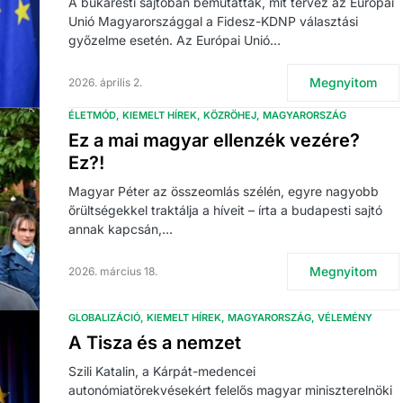
A bukaresti sajtóban bemutatták, mit tervez az Európai
Unió Magyarországgal a Fidesz-KDNP választási
győzelme esetén. Az Európai Unió…
Megnyitom
2026. április 2.
ÉLETMÓD
KIEMELT HÍREK
KÖZRÖHEJ
MAGYARORSZÁG
Ez a mai magyar ellenzék vezére?
Ez?!
Magyar Péter az összeomlás szélén, egyre nagyobb
őrültségekkel traktálja a híveit – írta a budapesti sajtó
annak kapcsán,…
Megnyitom
2026. március 18.
GLOBALIZÁCIÓ
KIEMELT HÍREK
MAGYARORSZÁG
VÉLEMÉNY
A Tisza és a nemzet
Szili Katalin, a Kárpát-medencei
autonómiatörekvésekért felelős magyar miniszterelnöki