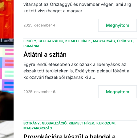
vitanapot az Országgyűlés november végén, ami alig
keltett visszhangot a magyar…
Megnyitom
2025. december 4.
ERDÉLY
GLOBALIZÁCIÓ
KIEMELT HÍREK
MAGYARSÁG
ÖRÖKSÉG
ROMÁNIA
Átlátni a szitán
Egyre lendületesebben akcióznak a libernyákok az
elszakított területeken is, Erdélyben például főként a
kolozsvári fészekből rajzanak ki a…
Megnyitom
2025. november 6.
BOTRÁNY
GLOBALIZÁCIÓ
KIEMELT HÍREK
KURIÓZUM
MAGYARORSZÁG
Provokációra készül a balodal a