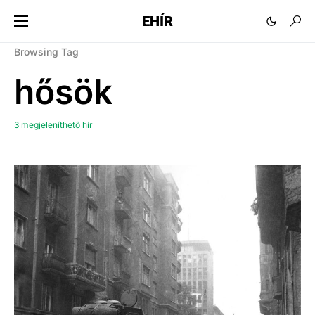
EHÍR
Browsing Tag
hősök
3 megjeleníthető hír