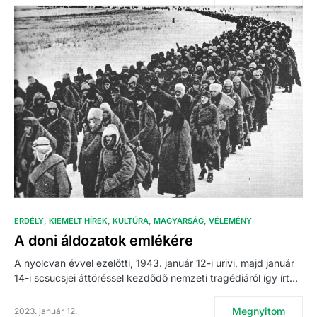
ERDÉLY
KIEMELT HÍREK
KULTÚRA
MAGYARSÁG
VÉLEMÉNY
A doni áldozatok emlékére
A nyolcvan évvel ezelőtti, 1943. január 12-i urivi, majd január
14-i scsucsjei áttöréssel kezdődő nemzeti tragédiáról így írt…
Megnyitom
2023. január 12.