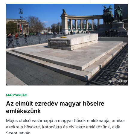
MAGYARSÁG
Az elmúlt ezredév magyar hőseire
emlékezünk
Május utolsó vasárnapja a magyar hősök emléknapja, amikor
azokra a hősökre, katonákra és civilekre emlékezünk, akik
Szent István…