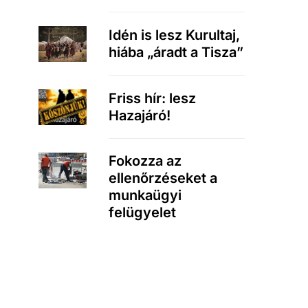
Idén is lesz Kurultaj,
hiába „áradt a Tisza”
Friss hír: lesz
Hazajáró!
Fokozza az
ellenőrzéseket a
munkaügyi
felügyelet