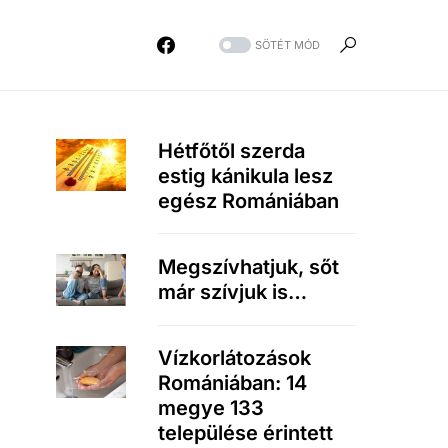
SÖTÉT MÓD
Hétfőtől szerda
estig kánikula lesz
egész Romániában
Megszívhatjuk, sőt
már szívjuk is…
Vízkorlátozások
Romániában: 14
megye 133
települése érintett