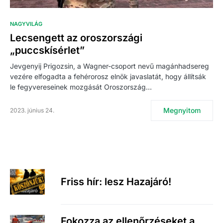
NAGYVILÁG
Lecsengett az oroszországi
„puccskísérlet”
Jevgenyij Prigozsin, a Wagner-csoport nevű magánhadsereg
vezére elfogadta a fehérorosz elnök javaslatát, hogy állítsák
le fegyvereseinek mozgását Oroszország…
Megnyitom
2023. június 24.
Friss hír: lesz Hazajáró!
Fokozza az ellenőrzéseket a