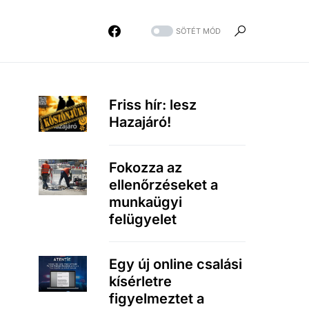
SÖTÉT MÓD
Friss hír: lesz
Hazajáró!
Fokozza az
ellenőrzéseket a
munkaügyi
felügyelet
Egy új online csalási
kísérletre
figyelmeztet a