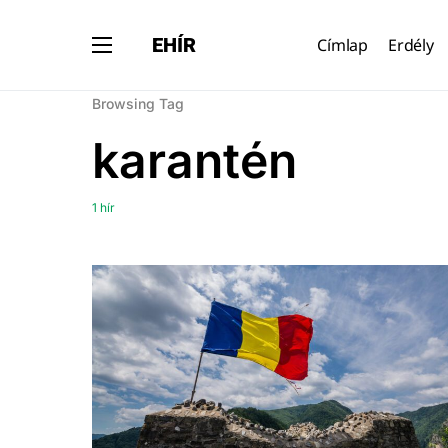
EHÍR
Címlap
Erdély
Browsing Tag
karantén
1 hír