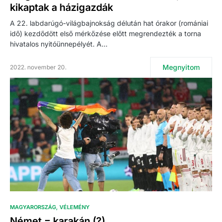
kikaptak a házigazdák
A 22. labdarúgó-világbajnokság délután hat órakor (romániai
idő) kezdődött első mérkőzése előtt megrendezték a torna
hivatalos nyitóünnepélyét. A…
Megnyitom
2022. november 20.
MAGYARORSZÁG
VÉLEMÉNY
Német = karakán (?)