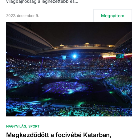
világbajnokság a legnézettebb és…
Megnyitom
2022. december 9.
NAGYVILÁG
SPORT
Megkezdődött a focivébé Katarban,