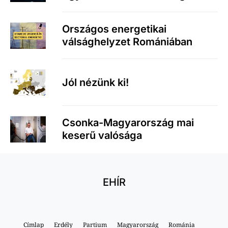
Országos energetikai
válsághelyzet Romániában
Jól nézünk ki!
Csonka-Magyarország mai
keserű valósága
EHÍR
Címlap
Erdély
Partium
Magyarország
Románia