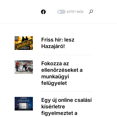
SÖTÉT MÓD
Friss hír: lesz
Hazajáró!
Fokozza az
ellenőrzéseket a
munkaügyi
felügyelet
Egy új online csalási
kísérletre
figyelmeztet a