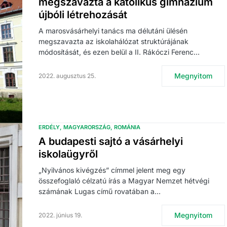
megszavazta a katolikus gimnázium
újbóli létrehozását
A marosvásárhelyi tanács ma délutáni ülésén
megszavazta az iskolahálózat struktúrájának
módosítását, és ezen belül a II. Rákóczi Ferenc…
Megnyitom
2022. augusztus 25.
ERDÉLY
MAGYARORSZÁG
ROMÁNIA
A budapesti sajtó a vásárhelyi
iskolaügyről
„Nyilvános kivégzés” címmel jelent meg egy
összefoglaló célzatú írás a Magyar Nemzet hétvégi
számának Lugas című rovatában a…
Megnyitom
2022. június 19.