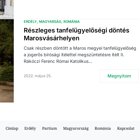
ERDÉLY
MAGYARSÁG
ROMÁNIA
Részleges tanfelügyelőségi döntés
Marosvásárhelyen
Csak részben döntött a Maros megyei tanfelügyelőség
a jogerős bírósági ítélettel megszüntetésre ítélt II.
Rákóczi Ferenc Római Katolikus…
Megnyitom
2022. május 25.
Címlap
Erdély
Partium
Magyarország
Románia
Kapcsolat