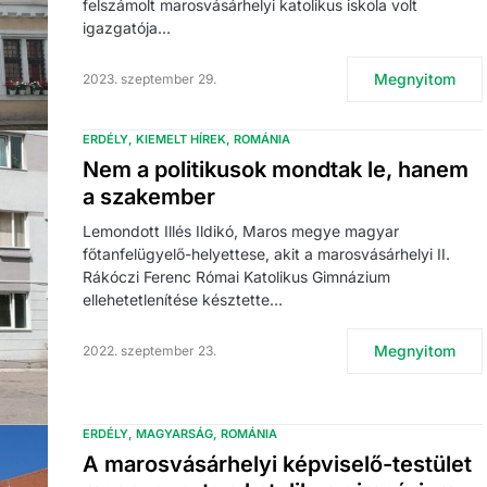
felszámolt marosvásárhelyi katolikus iskola volt
igazgatója…
Megnyitom
2023. szeptember 29.
ERDÉLY
KIEMELT HÍREK
ROMÁNIA
Nem a politikusok mondtak le, hanem
a szakember
Lemondott Illés Ildikó, Maros megye magyar
főtanfelügyelő-helyettese, akit a marosvásárhelyi II.
Rákóczi Ferenc Római Katolikus Gimnázium
ellehetetlenítése késztette…
Megnyitom
2022. szeptember 23.
ERDÉLY
MAGYARSÁG
ROMÁNIA
A marosvásárhelyi képviselő-testület