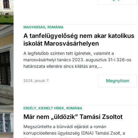
MAGYARSÁG
ROMÁNIA
A tanfelügyelőség nem akar katolikus
iskolát Marosvásárhelyen
A legfelsőbb szinten tett ígéretek, valamint a
marosvásárhelyi tanács 2023. augusztus 31-i 326-os
határozata ellenére sincs kilátás arra,…
Megnyitom
2024. január 7.
ERDÉLY
KIEMELT HÍREK
ROMÁNIA
Már nem „üldözik” Tamási Zsoltot
Megszüntette a bűnvádi eljárást a román
korrupcióellenes ügyészség (DNA) Tamási Zsolt, a