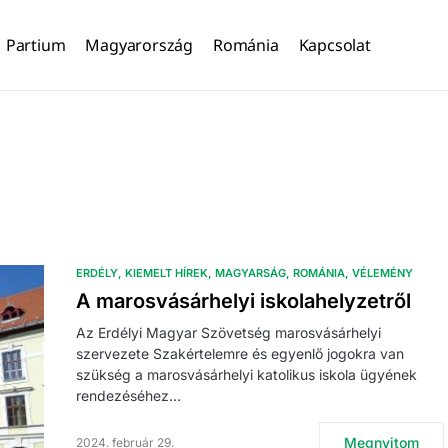
Partium
Magyarország
Románia
Kapcsolat
ERDÉLY
KIEMELT HÍREK
MAGYARSÁG
ROMÁNIA
VÉLEMÉNY
A marosvásárhelyi iskolahelyzetről
Az Erdélyi Magyar Szövetség marosvásárhelyi
szervezete Szakértelemre és egyenlő jogokra van
szükség a marosvásárhelyi katolikus iskola ügyének
rendezéséhez…
Megnyitom
2024. február 29.