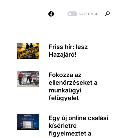
SÖTÉT MÓD
Friss hír: lesz
Hazajáró!
Fokozza az
ellenőrzéseket a
munkaügyi
felügyelet
Egy új online csalási
kísérletre
figyelmeztet a