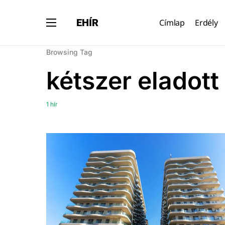
EHÍR
Címlap
Erdély
Browsing Tag
kétszer eladott
1 hír