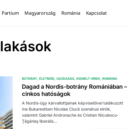
Partium
Magyarország
Románia
Kapcsolat
 lakások
BOTRÁNY
ÉLETMÓD
GAZDASÁG
KIEMELT HÍREK
ROMÁNIA
Dagad a Nordis-botrány Romániában –
cinkos hatóságok
A Nordis-ügy kárvallottjainak képviselőivel találkozott
ma Bukarestben Nicolae Ciucă szenátusi elnök,
valamint Gabriel Andronache és Cristian Niculescu-
Ţâgârlaş liberális…