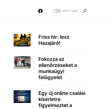
SÖTÉT MÓD
Friss hír: lesz
Hazajáró!
Fokozza az
ellenőrzéseket a
munkaügyi
felügyelet
Egy új online csalási
kísérletre
figyelmeztet a