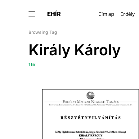
EHÍR
Címlap
Erdély
Browsing Tag
Király Károly
1 hír