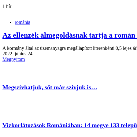
1 hír
románia
Az ellenzék álmegoldásnak tartja a romá
A kormány által az üzemanyagra megállapított literenkénti 0,5 lejes 
2022. június 24.
Megnyitom
Megszívhatjuk, sőt már szívjuk is…
Vízkorlátozások Romániában: 14 megye 133 települ