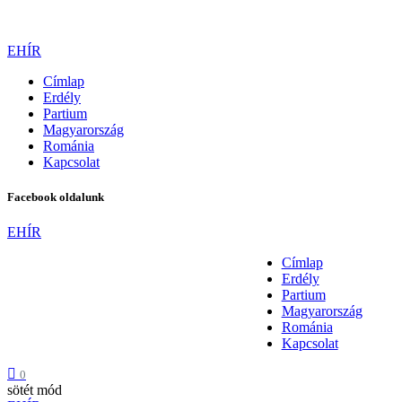
EHÍR
Címlap
Erdély
Partium
Magyarország
Románia
Kapcsolat
Facebook oldalunk
EHÍR
Címlap
Erdély
Partium
Magyarország
Románia
Kapcsolat
0
sötét mód