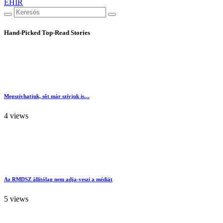
EHÍR
Hand-Picked
Top-Read Stories
Megszívhatjuk, sőt már szívjuk is…
4 views
Az RMDSZ állítólag nem adja-veszi a médiát
5 views