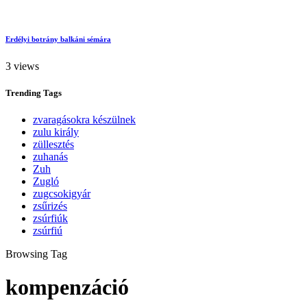
Erdélyi botrány balkáni sémára
3 views
Trending
Tags
zvaragásokra készülnek
zulu király
züllesztés
zuhanás
Zuh
Zugló
zugcsokigyár
zsűrizés
zsúrfiúk
zsúrfiú
Browsing Tag
kompenzáció