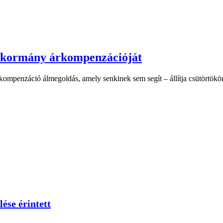
n kormány árkompenzációját
árkompenzáció álmegoldás, amely senkinek sem segít – állítja csütörtö
ése érintett