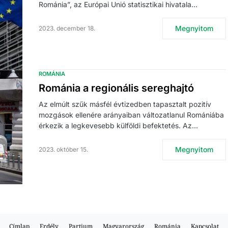
Románia”, az Európai Unió statisztikai hivatala…
Megnyitom
2023. december 18.
ROMÁNIA
Románia a regionális sereghajtó
Az elmúlt szűk másfél évtizedben tapasztalt pozitív
mozgások ellenére arányaiban változatlanul Romániába
érkezik a legkevesebb külföldi befektetés. Az…
Megnyitom
2023. október 15.
Címlap
Erdély
Partium
Magyarország
Románia
Kapcsolat