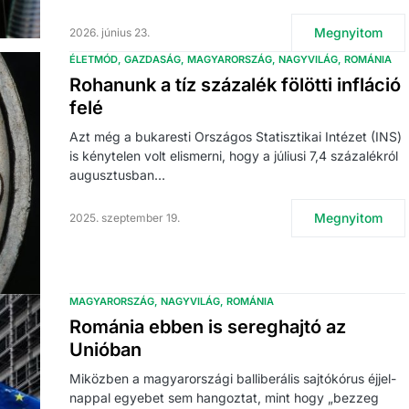
Megnyitom
2026. június 23.
ÉLETMÓD
GAZDASÁG
MAGYARORSZÁG
NAGYVILÁG
ROMÁNIA
Rohanunk a tíz százalék fölötti infláció
felé
Azt még a bukaresti Országos Statisztikai Intézet (INS)
is kénytelen volt elismerni, hogy a júliusi 7,4 százalékról
augusztusban…
Megnyitom
2025. szeptember 19.
MAGYARORSZÁG
NAGYVILÁG
ROMÁNIA
Románia ebben is sereghajtó az
Unióban
Miközben a magyarországi balliberális sajtókórus éjjel-
nappal egyebet sem hangoztat, mint hogy „bezzeg