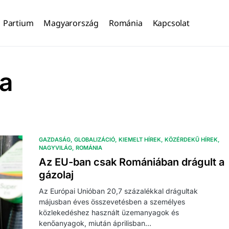
Partium
Magyarország
Románia
Kapcsolat
ia
GAZDASÁG
GLOBALIZÁCIÓ
KIEMELT HÍREK
KÖZÉRDEKŰ HÍREK
NAGYVILÁG
ROMÁNIA
Az EU-ban csak Romániában drágult a
gázolaj
Az Európai Unióban 20,7 százalékkal drágultak
májusban éves összevetésben a személyes
közlekedéshez használt üzemanyagok és
kenőanyagok, miután áprilisban…