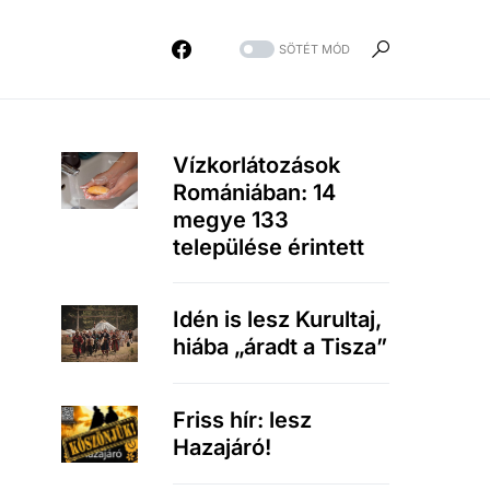
SÖTÉT MÓD
Vízkorlátozások
Romániában: 14
megye 133
települése érintett
Idén is lesz Kurultaj,
hiába „áradt a Tisza”
Friss hír: lesz
Hazajáró!