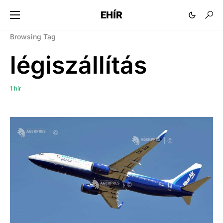
EHÍR
Browsing Tag
légiszállítás
1 hír