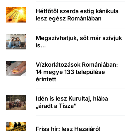
Hétfőtől szerda estig kánikula
lesz egész Romániában
Megszívhatjuk, sőt már szívjuk
is…
Vízkorlátozások Romániában:
14 megye 133 települése
érintett
Idén is lesz Kurultaj, hiába
„áradt a Tisza”
Friss hír: lesz Hazajáró!