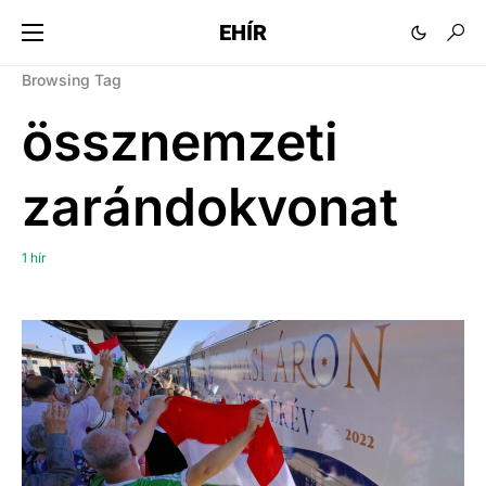
EHÍR
Browsing Tag
össznemzeti
zarándokvonat
1 hír