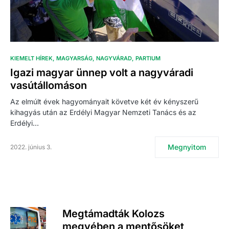
KIEMELT HÍREK
MAGYARSÁG
NAGYVÁRAD
PARTIUM
Igazi magyar ünnep volt a nagyváradi
vasútállomáson
Az elmúlt évek hagyományait követve két év kényszerű
kihagyás után az Erdélyi Magyar Nemzeti Tanács és az
Erdélyi…
Megnyitom
2022. június 3.
Megtámadták Kolozs
megyében a mentősöket