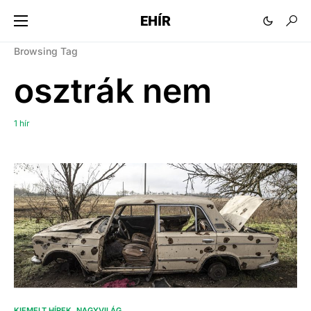
EHÍR
Browsing Tag
osztrák nem
1 hír
KIEMELT HÍREK
NAGYVILÁG