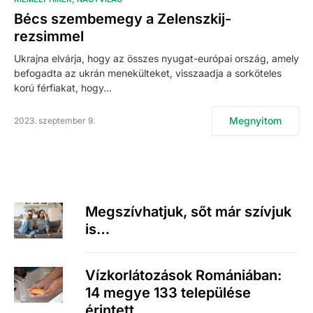
Bécs szembemegy a Zelenszkij-
rezsimmel
Ukrajna elvárja, hogy az összes nyugat-európai ország, amely
befogadta az ukrán menekülteket, visszaadja a sorköteles
korú férfiakat, hogy…
Megnyitom
2023. szeptember 9.
Megszívhatjuk, sőt már szívjuk
is…
Vízkorlátozások Romániában:
14 megye 133 települése
érintett