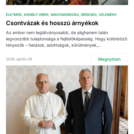
ÉLETMÓD
KIEMELT HÍREK
MAGYARORSZÁG
ÖRÖKSÉG
VÉLEMÉNY
Csontvázak és hosszú árnyékok
Az ember nem leglátványosabb, de alighanem talán
legvonzóbb tulajdonsága a fejlődőképesség. Hogy különböző
tényezők – hatások, adottságok, körülmények,…
Megnyitom
2026. április 29.