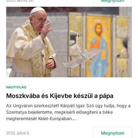
Megnyitom
2023. április 28.
NAGYVILÁG
Moszkvába és Kijevbe készül a pápa
Az Ungváron szerkesztett Kárpáti Igaz Szó úgy tudja, hogy a
Szentatya bejelentette, megkísérli elősegíteni a béke
megteremtését Kelet-Európában.…
Megnyitom
2022. július 5.