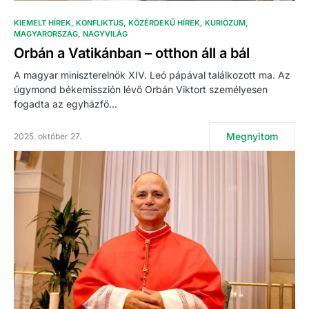
KIEMELT HÍREK
KONFLIKTUS
KÖZÉRDEKŰ HÍREK
KURIÓZUM
MAGYARORSZÁG
NAGYVILÁG
Orbán a Vatikánban – otthon áll a bál
A magyar miniszterelnök XIV. Leó pápával találkozott ma. Az
úgymond békemisszión lévő Orbán Viktort személyesen
fogadta az egyházfő…
Megnyitom
2025. október 27.