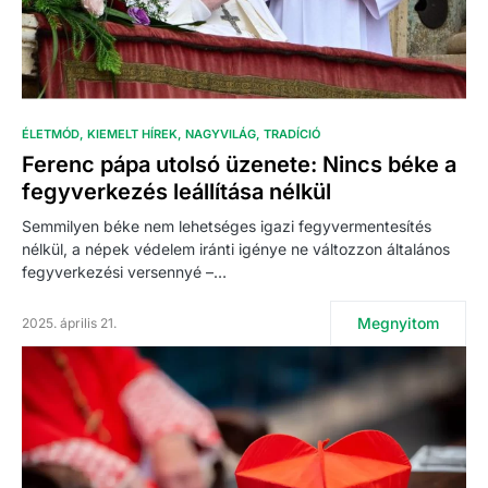
ÉLETMÓD
KIEMELT HÍREK
NAGYVILÁG
TRADÍCIÓ
Ferenc pápa utolsó üzenete: Nincs béke a
fegyverkezés leállítása nélkül
Semmilyen béke nem lehetséges igazi fegyvermentesítés
nélkül, a népek védelem iránti igénye ne változzon általános
fegyverkezési versennyé –…
Megnyitom
2025. április 21.