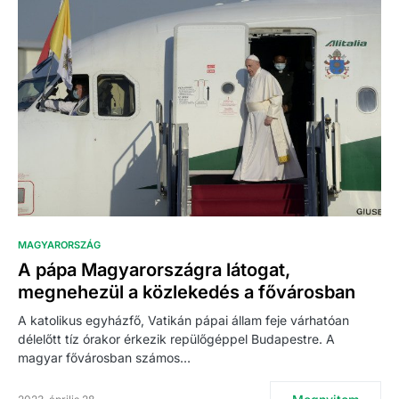
MAGYARORSZÁG
A pápa Magyarországra látogat,
megnehezül a közlekedés a fővárosban
A katolikus egyházfő, Vatikán pápai állam feje várhatóan
délelőtt tíz órakor érkezik repülőgéppel Budapestre. A
magyar fővárosban számos…