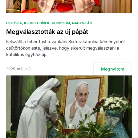
HISTÓRIA
KIEMELT HÍREK
KURIÓZUM
NAGYVILÁG
Megválasztották az új pápát
Felszállt a fehér füst a vatikáni Sixtus-kápolna kéményéből
csütörtökön este, jelezve, hogy sikerült megválasztani a
katolikus egyház új…
Megnyitom
2025. május 8.