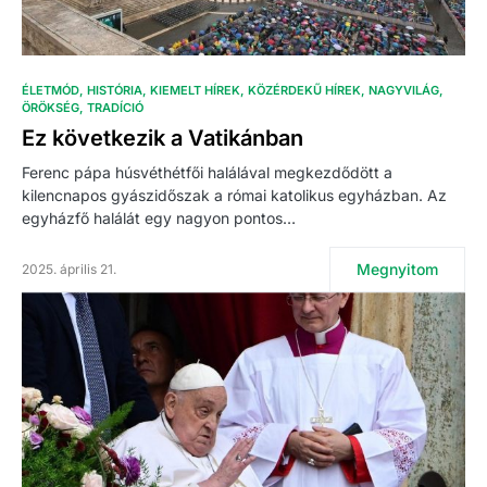
ÉLETMÓD
HISTÓRIA
KIEMELT HÍREK
KÖZÉRDEKŰ HÍREK
NAGYVILÁG
ÖRÖKSÉG
TRADÍCIÓ
Ez következik a Vatikánban
Ferenc pápa húsvéthétfői halálával megkezdődött a
kilencnapos gyászidőszak a római katolikus egyházban. Az
egyházfő halálát egy nagyon pontos…
Megnyitom
2025. április 21.