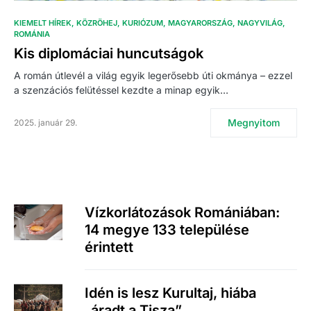
KIEMELT HÍREK
KÖZRÖHEJ
KURIÓZUM
MAGYARORSZÁG
NAGYVILÁG
ROMÁNIA
Kis diplomáciai huncutságok
A román útlevél a világ egyik legerősebb úti okmánya – ezzel
a szenzációs felütéssel kezdte a minap egyik…
Megnyitom
2025. január 29.
Vízkorlátozások Romániában:
14 megye 133 települése
érintett
Idén is lesz Kurultaj, hiába
„áradt a Tisza”