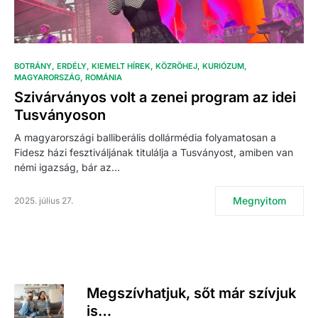
BOTRÁNY
ERDÉLY
KIEMELT HÍREK
KÖZRÖHEJ
KURIÓZUM
MAGYARORSZÁG
ROMÁNIA
Szivárványos volt a zenei program az idei
Tusványoson
A magyarországi balliberális dollármédia folyamatosan a
Fidesz házi fesztiváljának titulálja a Tusványost, amiben van
némi igazság, bár az…
Megnyitom
2025. július 27.
Megszívhatjuk, sőt már szívjuk
is…