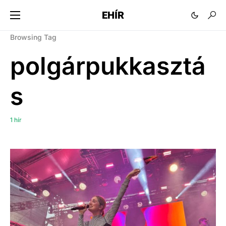
EHÍR
Browsing Tag
polgárpukkasztá
s
1 hír