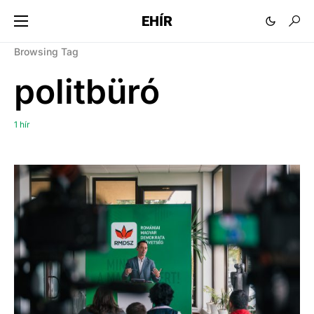
EHÍR
Browsing Tag
politbüró
1 hír