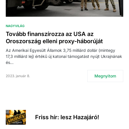
NAGYVILÁG
Tovább finanszírozza az USA az
Oroszország elleni proxy-háborúját
Az Amerikai Egyesült Államok 3,75 milliárd dollár (mintegy
17,3 milliárd lej) értékű új katonai támogatást nyújt Ukrajnának
és…
Megnyitom
2023. január 8.
Friss hír: lesz Hazajáró!