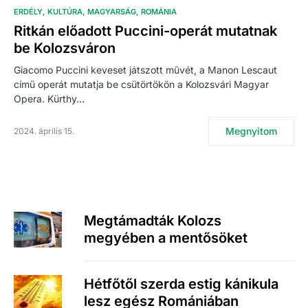
ERDÉLY
KULTÚRA
MAGYARSÁG
ROMÁNIA
Ritkán előadott Puccini-operát mutatnak
be Kolozsváron
Giacomo Puccini keveset játszott művét, a Manon Lescaut
című operát mutatja be csütörtökön a Kolozsvári Magyar
Opera. Kürthy…
Megnyitom
2024. április 15.
Megtámadták Kolozs
megyében a mentősöket
Hétfőtől szerda estig kánikula
lesz egész Romániában