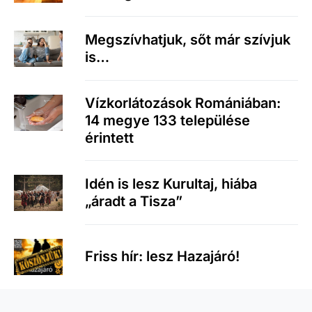
Megszívhatjuk, sőt már szívjuk
is…
Vízkorlátozások Romániában:
14 megye 133 települése
érintett
Idén is lesz Kurultaj, hiába
„áradt a Tisza”
Friss hír: lesz Hazajáró!