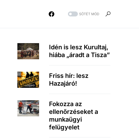
SÖTÉT MÓD
Idén is lesz Kurultaj,
hiába „áradt a Tisza”
Friss hír: lesz
Hazajáró!
Fokozza az
ellenőrzéseket a
munkaügyi
felügyelet