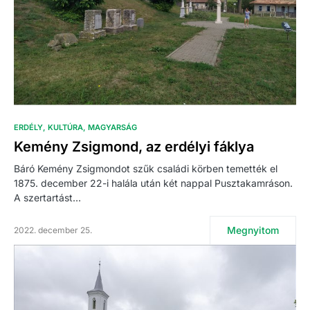
ERDÉLY
KULTÚRA
MAGYARSÁG
Kemény Zsigmond, az erdélyi fáklya
Báró Kemény Zsigmondot szűk családi körben temették el
1875. december 22-i halála után két nappal Pusztakamráson.
A szertartást…
Megnyitom
2022. december 25.