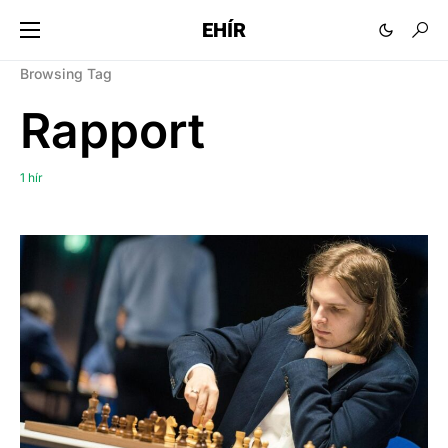
EHÍR
Browsing Tag
Rapport
1 hír