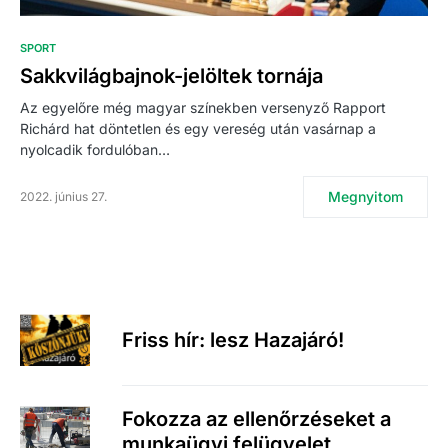
SPORT
Sakkvilágbajnok-jelöltek tornája
Az egyelőre még magyar színekben versenyző Rapport
Richárd hat döntetlen és egy vereség után vasárnap a
nyolcadik fordulóban…
Megnyitom
2022. június 27.
Friss hír: lesz Hazajáró!
Fokozza az ellenőrzéseket a
munkaügyi felügyelet