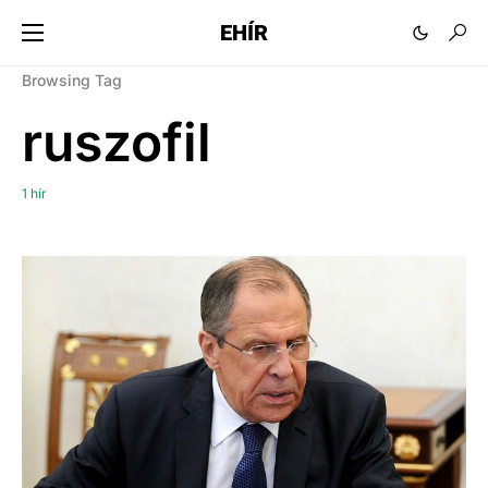
EHÍR
Browsing Tag
ruszofil
1 hír