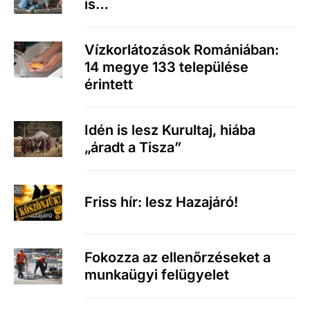
is…
Vízkorlátozások Romániában:
14 megye 133 települése
érintett
Idén is lesz Kurultaj, hiába
„áradt a Tisza”
Friss hír: lesz Hazajáró!
Fokozza az ellenőrzéseket a
munkaügyi felügyelet