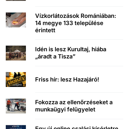
Vízkorlátozások Romániában:
14 megye 133 települése
érintett
Idén is lesz Kurultaj, hiába
„áradt a Tisza”
Friss hír: lesz Hazajáró!
Fokozza az ellenőrzéseket a
munkaügyi felügyelet
Egy új online csalási kísérletre