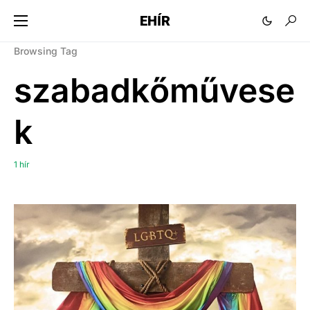
EHÍR
Browsing Tag
szabadkőművese
k
1 hír