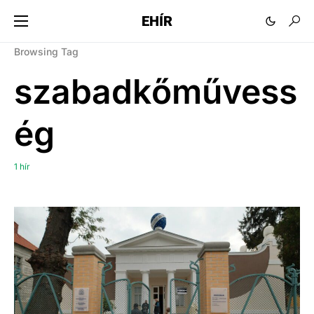
EHÍR
Browsing Tag
szabadkőművess
ég
1 hír