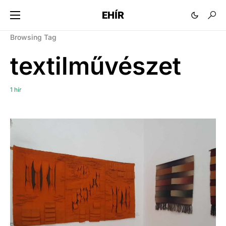
EHÍR
Browsing Tag
textilművészet
1 hír