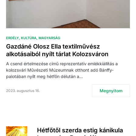
ERDÉLY
KULTÚRA
MAGYARSÁG
Gazdáné Olosz Ella textilművész
alkotásaiból nyílt tárlat Kolozsváron
A csend értelmezése című reprezentatív emlékkiállítás a
kolozsvári Művészeti Múzeumnak otthont adó Bánffy-
palotában nyílt meg hétfőn délután a…
Megnyitom
2023. augusztus 16.
Hétfőtől szerda estig kánikula