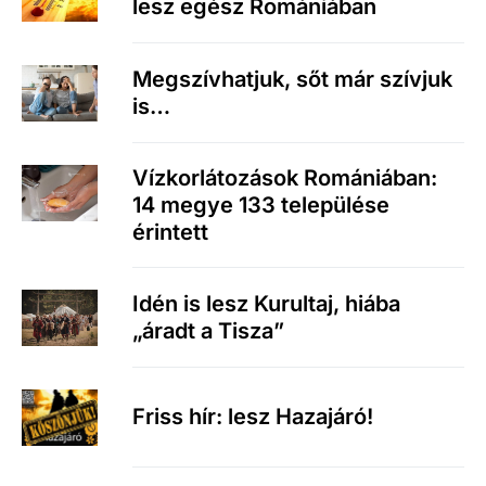
lesz egész Romániában
Megszívhatjuk, sőt már szívjuk
is…
Vízkorlátozások Romániában:
14 megye 133 települése
érintett
Idén is lesz Kurultaj, hiába
„áradt a Tisza”
Friss hír: lesz Hazajáró!