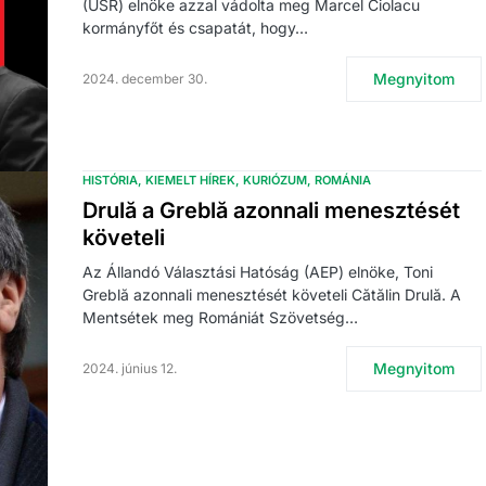
(USR) elnöke azzal vádolta meg Marcel Ciolacu
kormányfőt és csapatát, hogy…
Megnyitom
2024. december 30.
HISTÓRIA
KIEMELT HÍREK
KURIÓZUM
ROMÁNIA
Drulă a Greblă azonnali menesztését
követeli
Az Állandó Választási Hatóság (AEP) elnöke, Toni
Greblă azonnali menesztését követeli Cătălin Drulă. A
Mentsétek meg Romániát Szövetség…
Megnyitom
2024. június 12.