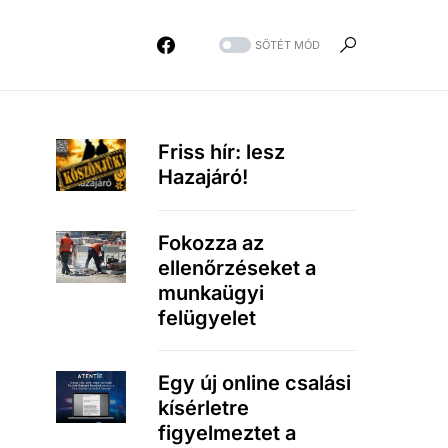
SÖTÉT MÓD
Friss hír: lesz
Hazajáró!
Fokozza az
ellenőrzéseket a
munkaügyi
felügyelet
Egy új online csalási
kísérletre
figyelmeztet a