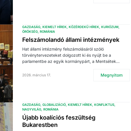
GAZDASÁG
KIEMELT HÍREK
KÖZÉRDEKŰ HÍREK
KURIÓZUM
ÖRÖKSÉG
ROMÁNIA
Felszámolandó állami intézmények
Hat állami intézmény felszámolásáról szóló
törvénytervezeteket dolgozott ki és nyújt be a
parlamentbe az egyik kormánypárt, a Mentsétek…
Megnyitom
2026. március 17.
GAZDASÁG
GLOBALIZÁCIÓ
KIEMELT HÍREK
KONFLIKTUS
NAGYVILÁG
ROMÁNIA
Újabb koalíciós feszültség
Bukarestben