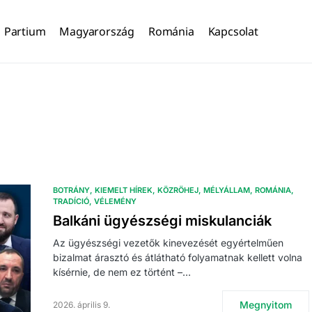
Partium
Magyarország
Románia
Kapcsolat
BOTRÁNY
KIEMELT HÍREK
KÖZRÖHEJ
MÉLYÁLLAM
ROMÁNIA
TRADÍCIÓ
VÉLEMÉNY
Balkáni ügyészségi miskulanciák
Az ügyészségi vezetők kinevezését egyértelműen
bizalmat árasztó és átlátható folyamatnak kellett volna
kísérnie, de nem ez történt –…
Megnyitom
2026. április 9.