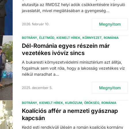
elutasítja az RMDSZ helyi adók csökkentésére irányuló
javaslatát, mivel meglátásában a gyengeség…
Megnyitom
2026. február 10.
BOTRÁNY
ÉLETMÓD
KIEMELT HÍREK
KÖRNYEZET
ROMÁNIA
Dél-Románia egyes részein már
vezetékes ivóvíz sincs
A bukaresti környezetvédelmi minisztérium azt állítja,
fogalmuk sem volt róla, hogy a lakosság vezetékes víz
nélkül maradhat a…
Megnyitom
2025. december 5.
BOTRÁNY
KIEMELT HÍREK
KURIÓZUM
ÖRÖKSÉG
ROMÁNIA
Koalíciós affér a nemzeti gyásznap
kapcsán
Kedd esti rendkívüli ülésén a román koalíciós kormány