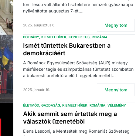
Ion Iliescu volt államfő tiszteletére nemzeti gyásznappá
nyilvánította augusztus 7-ét.…
Megnyitom
2025. augusztus 6.
BOTRÁNY
KIEMELT HÍREK
KONFLIKTUS
ROMÁNIA
Ismét tüntettek Bukarestben a
demokráciáért
A Románok Egyesüléséért Szövetség (AUR) mintegy
másfélezer tagja és szimpatizánsa tüntetett szombaton
a bukaresti prefektúra előtt, egyebek mellett…
Megnyitom
2025. január 19.
ÉLETMÓD
GAZDASÁG
KIEMELT HÍREK
ROMÁNIA
VÉLEMÉNY
Akik semmit sem értettek meg a
választók üzenetéből
Elena Lasconi, a Mentsétek meg Romániát Szövetség