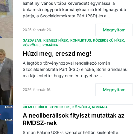
Ismét nyilvános vitába keveredett egymással a
bukaresti négypárti kormánykoalíció két legnagyobb
pártja, a Szociáldemokrata Párt (PSD) és a…
Megnyitom
2026. február 26.
GAZDASÁG
KIEMELT HÍREK
KONFLIKTUS
KÖZÉRDEKŰ HÍREK
KÖZRÖHEJ
ROMÁNIA
Húzd meg, ereszd meg!
A legtöbb törvényhozóval rendelkező román
Szociáldemokrata Párt (PSD) elnöke, Sorin Grindeanu
ma kijelentette, hogy nem ért egyet az…
Megnyitom
2026. február 16.
KIEMELT HÍREK
KONFLIKTUS
KÖZRÖHEJ
ROMÁNIA
A neoliberálisok fityiszt mutattak az
RMDSZ-nek
Ștefan Pălărie USR-s szenátor hétfőn kijelentette,