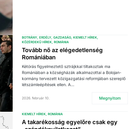
BOTRÁNY
ERDÉLY
GAZDASÁG
KIEMELT HÍREK
KÖZÉRDEKŰ HÍREK
ROMÁNIA
Tovább nő az elégedetlenség
Romániában
Kétórás figyelmeztető sztrájkkal tiltakoztak ma
Romániában a községházák alkalmazottai a Bolojan-
kormány tervezett közigazgatási reformjában szereplő
létszámleépítések ellen. A…
Megnyitom
2026. február 10.
KIEMELT HÍREK
ROMÁNIA
A takarékosság egyelőre csak egy