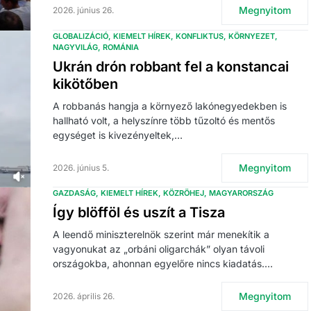
Megnyitom
2026. június 26.
GLOBALIZÁCIÓ
KIEMELT HÍREK
KONFLIKTUS
KÖRNYEZET
NAGYVILÁG
ROMÁNIA
Ukrán drón robbant fel a konstancai
kikötőben
A robbanás hangja a környező lakónegyedekben is
hallható volt, a helyszínre több tűzoltó és mentős
egységet is kivezényeltek,…
Megnyitom
2026. június 5.
GAZDASÁG
KIEMELT HÍREK
KÖZRÖHEJ
MAGYARORSZÁG
Így blöfföl és uszít a Tisza
A leendő miniszterelnök szerint már menekítik a
vagyonukat az „orbáni oligarchák” olyan távoli
országokba, ahonnan egyelőre nincs kiadatás.…
Megnyitom
2026. április 26.