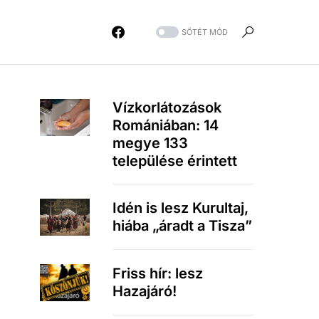
SÖTÉT MÓD
Vízkorlátozások
Romániában: 14
megye 133
települése érintett
Idén is lesz Kurultaj,
hiába „áradt a Tisza”
Friss hír: lesz
Hazajáró!