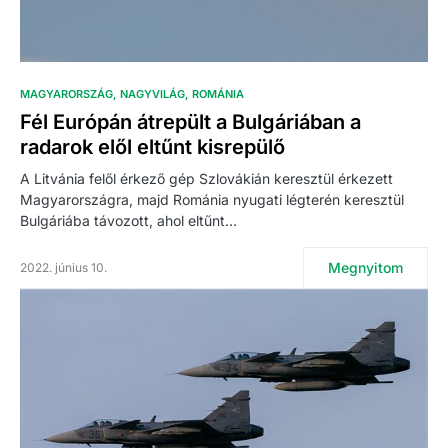
MAGYARORSZÁG
NAGYVILÁG
ROMÁNIA
Fél Európán átrepült a Bulgáriában a
radarok elől eltűnt kisrepülő
A Litvánia felől érkező gép Szlovákián keresztül érkezett
Magyarországra, majd Románia nyugati légterén keresztül
Bulgáriába távozott, ahol eltűnt…
Megnyitom
2022. június 10.