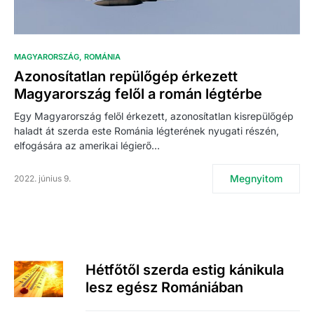
MAGYARORSZÁG
ROMÁNIA
Azonosítatlan repülőgép érkezett
Magyarország felől a román légtérbe
Egy Magyarország felől érkezett, azonosítatlan kisrepülőgép
haladt át szerda este Románia légterének nyugati részén,
elfogására az amerikai légierő…
Megnyitom
2022. június 9.
Hétfőtől szerda estig kánikula
lesz egész Romániában