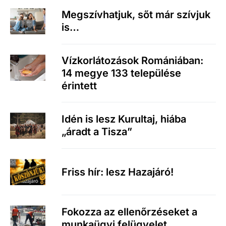
Megszívhatjuk, sőt már szívjuk
is…
Vízkorlátozások Romániában:
14 megye 133 települése
érintett
Idén is lesz Kurultaj, hiába
„áradt a Tisza”
Friss hír: lesz Hazajáró!
Fokozza az ellenőrzéseket a
munkaügyi felügyelet