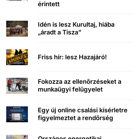
érintett
Idén is lesz Kurultaj, hiába
„áradt a Tisza”
Friss hír: lesz Hazajáró!
Fokozza az ellenőrzéseket a
munkaügyi felügyelet
Egy új online csalási kísérletre
figyelmeztet a rendőrség
Országos energetikai