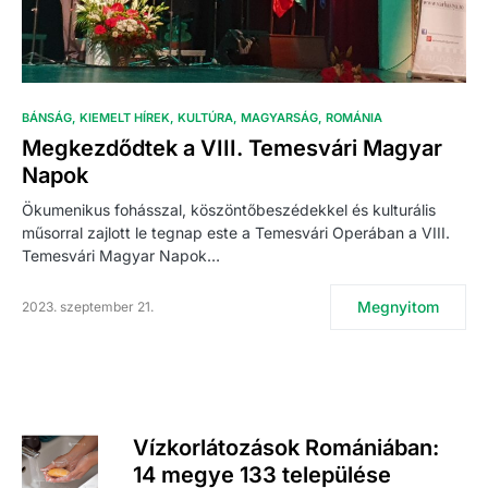
BÁNSÁG
KIEMELT HÍREK
KULTÚRA
MAGYARSÁG
ROMÁNIA
Megkezdődtek a VIII. Temesvári Magyar
Napok
Ökumenikus fohásszal, köszöntőbeszédekkel és kulturális
műsorral zajlott le tegnap este a Temesvári Operában a VIII.
Temesvári Magyar Napok…
Megnyitom
2023. szeptember 21.
Vízkorlátozások Romániában:
14 megye 133 települése