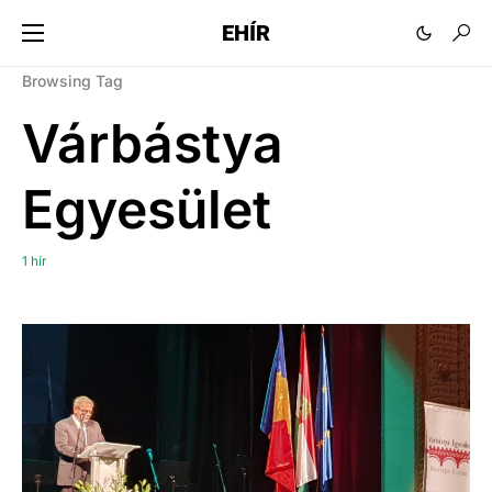
EHÍR
Browsing Tag
Várbástya
Egyesület
1 hír