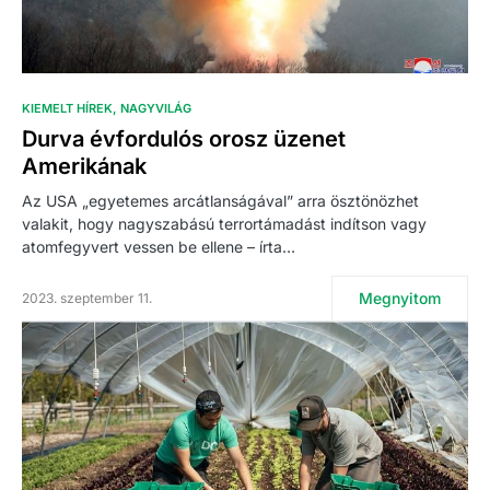
KIEMELT HÍREK
NAGYVILÁG
Durva évfordulós orosz üzenet
Amerikának
Az USA „egyetemes arcátlanságával” arra ösztönözhet
valakit, hogy nagyszabású terrortámadást indítson vagy
atomfegyvert vessen be ellene – írta…
Megnyitom
2023. szeptember 11.