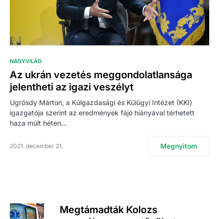
NAGYVILÁG
Az ukrán vezetés meggondolatlansága
jelentheti az igazi veszélyt
Ugrósdy Márton, a Külgazdasági és Külügyi Intézet (KKI)
igazgatója szerint az eredmények fájó hiányával térhetett
haza múlt héten…
Megnyitom
2021. december 21.
Megtámadták Kolozs