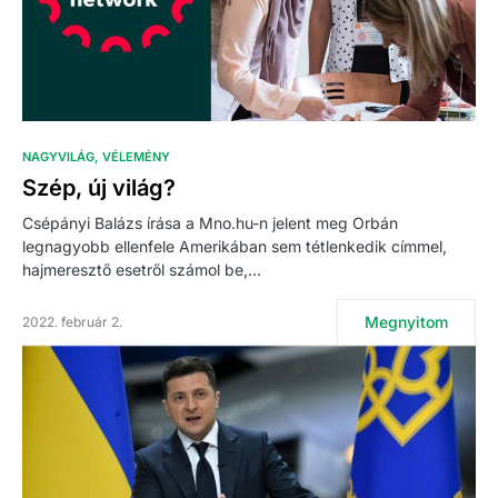
NAGYVILÁG
VÉLEMÉNY
Szép, új világ?
Csépányi Balázs írása a Mno.hu-n jelent meg Orbán
legnagyobb ellenfele Amerikában sem tétlenkedik címmel,
hajmeresztő esetről számol be,…
Megnyitom
2022. február 2.